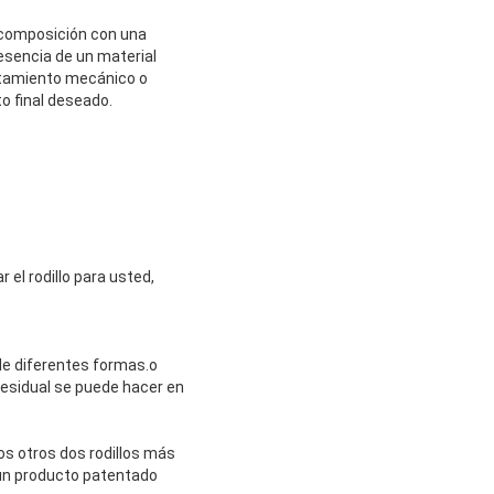
a composición con una
esencia de un material
atamiento mecánico o
to final deseado.
 el rodillo para usted,
de diferentes formas.o
esidual se puede hacer en
los otros dos rodillos más
 un producto patentado