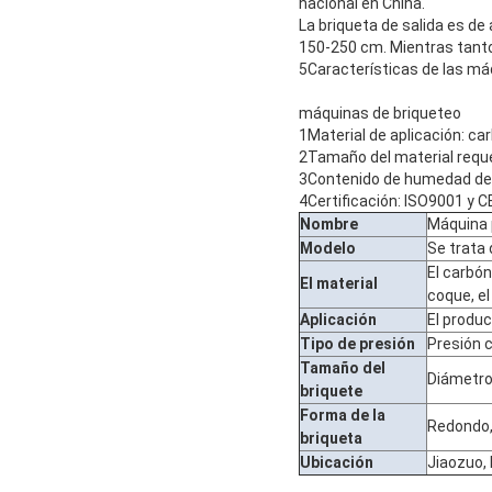
nacional en China.
La briqueta de salida es de
150-250 cm. Mientras tanto
5Características de las má
máquinas de briqueteo
1Material de aplicación: car
2Tamaño del material requ
3Contenido de humedad del
4Certificación: ISO9001 y C
Nombre
Máquina 
Modelo
Se trata 
El carbón
El material
coque, e
Aplicación
El produc
Tipo de presión
Presión c
Tamaño del
Diámetro
briquete
Forma de la
Redondo,
briqueta
Ubicación
Jiaozuo,