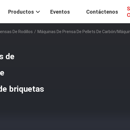
S
Productos
Eventos
Contáctenos
C
ensas De Rodillos
/
Máquinas De Prensa De Pellets De Carbón/máquin
s de
de
de briquetas