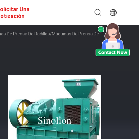
olicitar Una
otización
as De Prensa De Rodillos/máquinas De Prensa De