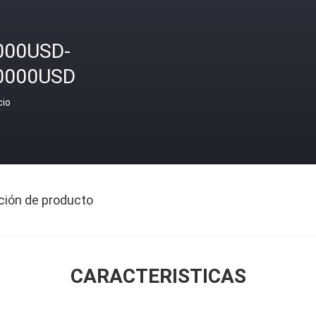
000USD-
0000USD
cio
ción de producto
CARACTERISTICAS