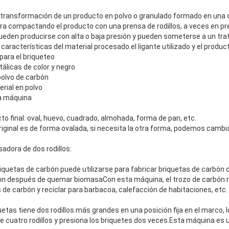
la transformación de un producto en polvo o granulado formado en un
gra compactando el producto con una prensa de rodillos, a veces en pr
ueden producirse con alta o baja presión y pueden someterse a un tr
características del material procesado.el ligante utilizado y el produc
para el briqueteo
álicas de color y negro
polvo de carbón
erial en polvo
la máquina
to final: oval, huevo, cuadrado, almohada, forma de pan, etc.
riginal es de forma ovalada, si necesita la otra forma, podemos cambiar
sadora de dos rodillos:
iquetas de carbón puede utilizarse para fabricar briquetas de carbón 
ón después de quemar biomasaCon esta máquina, el trozo de carbón r
 de carbón y reciclar para barbacoa, calefacción de habitaciones, etc.
uetas tiene dos rodillos más grandes en una posición fija en el marco, 
 cuatro rodillos y presiona los briquetes dos veces.Esta máquina es