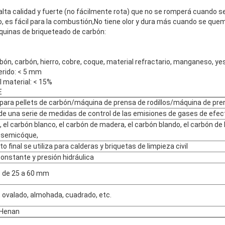
 alta calidad y fuerte (no fácilmente rota) que no se romperá cuando s
, es fácil para la combustión,No tiene olor y dura más cuando se quem
quinas de briqueteado de carbón:
bón, carbón, hierro, cobre, coque, material refractario, manganeso, yeso
erido: < 5 mm
 material: < 15%
E
para pellets de carbón/máquina de prensa de rodillos/máquina de pre
de una serie de medidas de control de las emisiones de gases de efec
, el carbón blanco, el carbón de madera, el carbón blando, el carbón de li
l semicóque,
to final se utiliza para calderas y briquetas de limpieza civil
onstante y presión hidráulica
 de 25 a 60 mm
 ovalado, almohada, cuadrado, etc.
 Henan