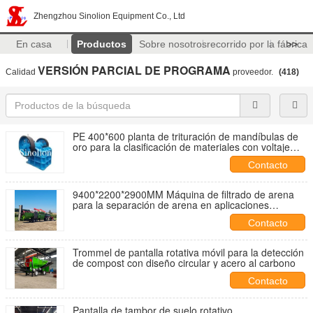
Zhengzhou Sinolion Equipment Co., Ltd
En casa
Productos
Sobre nosotros
recorrido por la fábrica
>>
VERSIÓN PARCIAL DE PROGRAMA
Calidad
proveedor.
(418)
PE 400*600 planta de trituración de mandíbulas de
oro para la clasificación de materiales con voltaje
220V/380V/415V
Contacto
9400*2200*2900MM Máquina de filtrado de arena
para la separación de arena en aplicaciones
pesadas
Contacto
Trommel de pantalla rotativa móvil para la detección
de compost con diseño circular y acero al carbono
Contacto
Pantalla de tambor de suelo rotativo