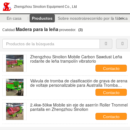
Zhengzhou Sinolion Equipment Co., Ltd
En casa
Productos
Sobre nosotros
recorrido por la fábrica
>>
Madera para la leña
Calidad
proveedor.
(3)
Zhengzhou Sinolion Mobile Carbon Sawdust Leña
rodante de leña trampolín vibratorio
Contacto
Válvula de tromba de clasificación de grava de arena
de voltaje personalizable para Australia Tromba
móvil
Contacto
2.4kw-50kw Mobile sin eje de aserrín Roller Trommel
pantalla en Zhengzhou Sinolion
Contacto