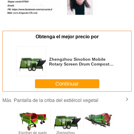
Obtenga el mejor precio por
Zhengzhou Sinolion Mobile
Rotary Screen Drum Compost
Topsoil Screener Trommel Screen
Esquena móvil giratoria con
tambor
Continuar
Pantalla de la criba del estiércol vegetal
Más
Sieta de tambor
Máquina de
90 metros cúbicos
Escríner d