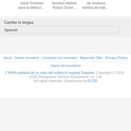
de alta eficiencia
filtrado de tambor
por hora pantalla
móvil T
de separación
giratorio de acero
de tambor para la
para la de
para tamizar la
carbono, arena,
detección de
de rocas
grava de arena de
grava, tambor
material de alto
precio as
compost de la
móvil, tambor
rendimiento en
en la pla
Cambie la lengua
capa superior del
giratorio de
Australia
fabrica
suelo
China, fabricante
Spanish
directo
Inicio
|
Sobre nosotros
|
Contacta con nosotros
|
Mapa del Sitio
|
Privacy Policy
Visión de escritorio
CHINA pantalla de la criba del estiércol vegetal Supplier.
Copyright © 2016 -
2026 Zhengzhou Sinolion Equipment Co., Ltd.
All rights reserved. Developed by
ECER