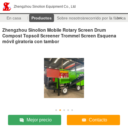
Zhengzhou Sinolion Equipment Co., Ltd
En casa
Productos
Sobre nosotros
recorrido por la fábrica
>>
Zhengzhou Sinolion Mobile Rotary Screen Drum
Compost Topsoil Screener Trommel Screen Esquena
móvil giratoria con tambor
Mejor precio
Contacto