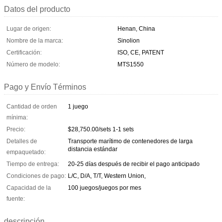
Datos del producto
Lugar de origen:
Henan, China
Nombre de la marca:
Sinolion
Certificación:
ISO, CE, PATENT
Número de modelo:
MTS1550
Pago y Envío Términos
Cantidad de orden
1 juego
mínima:
Precio:
$28,750.00/sets 1-1 sets
Detalles de
Transporte marítimo de contenedores de larga
distancia estándar
empaquetado:
Tiempo de entrega:
20-25 días después de recibir el pago anticipado
Condiciones de pago:
L/C, D/A, T/T, Western Union,
Capacidad de la
100 juegos/juegos por mes
fuente:
descripción