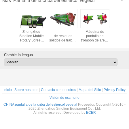
Pantalla de la criba del estiércol vegetal
Más
Sieta de tambor
Máquina de
Escríner de suelo
Zheng
de alta eficiencia
filtrado de tambor
móvil Trommel
Sinolion 
de separación
giratorio de acero
para la detección
Rotary S
para tamizar la
carbono, arena,
de rocas a un
Drum Co
grava de arena de
grava, tambor
precio asequible
Topsoil S
compost de la
móvil, tambor
en la planta de
Trommel 
Cambie la lengua
capa superior del
giratorio de
fabricación
Esquena
suelo
China, fabricante
giratori
directo
tamb
Inicio
|
Sobre nosotros
|
Contacta con nosotros
|
Mapa del Sitio
|
Privacy Policy
Visión de escritorio
CHINA pantalla de la criba del estiércol vegetal
Proveedor. Copyright © 2016 -
2025 Zhengzhou Sinolion Equipment Co., Ltd.
All rights reserved. Developed by
ECER