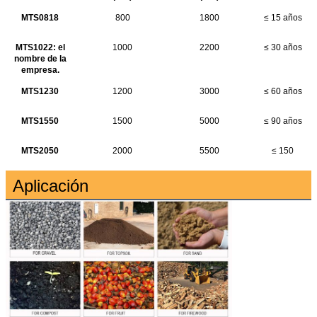
MTS0818
800
1800
≤ 15 años
MTS1022: el
1000
2200
≤ 30 años
nombre de la
empresa.
MTS1230
1200
3000
≤ 60 años
MTS1550
1500
5000
≤ 90 años
MTS2050
2000
5500
≤ 150
Aplicación