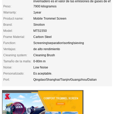
invernadero es el valor de las emisiones de gases de ef
Peso:
7900 kilogramos
Warranty:
1year
Product name:
Mobile Trommel Screen
Brand:
Sinolion
Model:
MTS1550
Frame Material:
Carbon Steel
Function:
Screening\separation\sorting\sieving
Ventajas:
de alto rendimiento
Cleaning system:
Cleaning Brush
Tamaño de la malla:
0-80m m
Noise:
Low Noise
Personalizado:
Es aceptable.
Port:
Qingdao/Shanghai/Tianjin/Guangzhou/Dalian